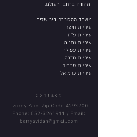
ותהודה ברחבי העולם.
משרד ההסברה בירושלים
עיריית חיפה
עיריית פ"ת
עיריית נתניה
עיריית עפולה
עיריית חדרה
עיריית טבריה
עיריית כרמיאל
contact
Tzukey Yam, Zip Code
4293700
Phone:
052-3261911
/ Email:
barryavidan@gmail.com