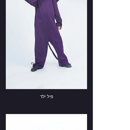
פיל ילד