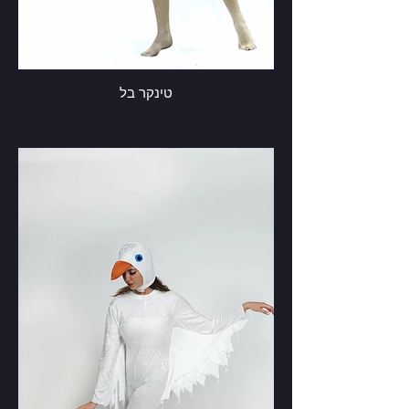
טינקר בל