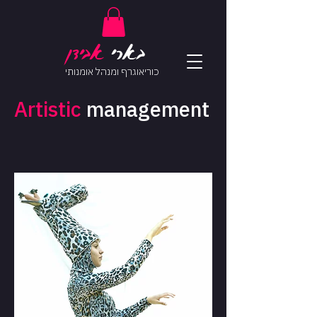
בארי
אב
ידן
כוריאוגרף ומנהל אומנותי
Artistic
management