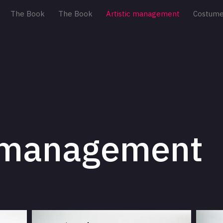
The Book
The Book
Artistic management
Costum
management