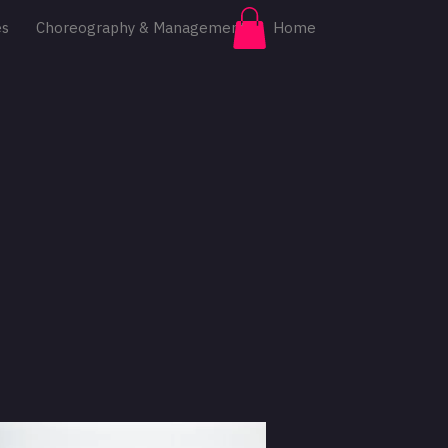
es
Choreography & Management
Home
Log In