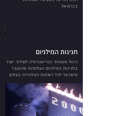
בכרמיאל.
"החמנייה"
מחר
עצמאו
יגיע
לדורות
80 שנה
חגיגות המילניום
לעיר עפול
בחצות
טקס יום
העצמאות
טקס יום
ניהול אומנותי וכוריאוגרפיה לשידור ישיר
ה-63
העצמאות
בחגיגות המילניום העולמיות שהועבר
ה-63
מישראל לכל רשתות הטלוויזיה בעולם