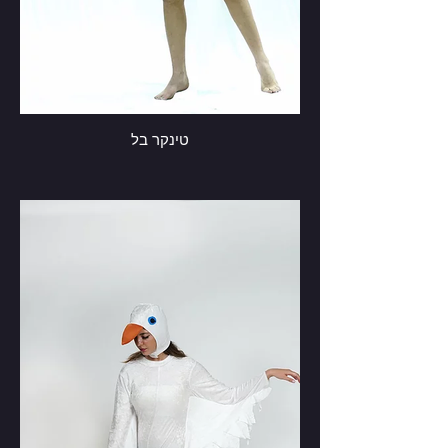
טינקר בל