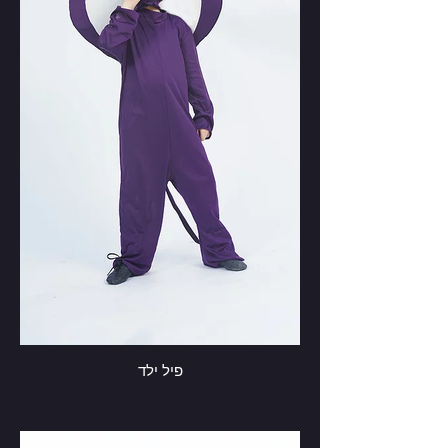
פיל ילד