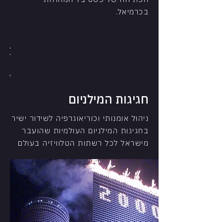
בכרמיאל.
"החמנייה"
מחר
עצמאו
יגיע
לדורות
80 שנה
חגיגות המילניום
לעיר עפול
בחצות
טקס יום
העצמאות
טקס יום
ניהול אומנותי וכוריאוגרפיה לשידור ישיר
ה-63
העצמאות
בחגיגות המילניום העולמיות שהועבר
ה-63
מישראל לכל רשתות הטלוויזיה בעולם